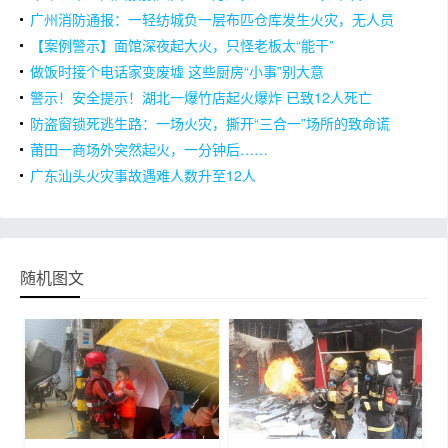
大及以上火灾事故
广州消防通报：一轻纺城负一层布匹仓库发生火灾，无人员
伤亡
【案例警示】面馆深夜起大火，只怪老板太“能干”
做饭时接个电话家变废墟 这些厨房“小事”别大意
警示！安全提示！湖北一爆竹店起火爆炸 已致12人死亡
防盗窗锁死逃生路：一场火灾，撕开“三合一”场所的致命谎
言
莆田一商场外突然起火，一分钟后……
广东汕头火灾事故遇难人数升至12人
随机图文