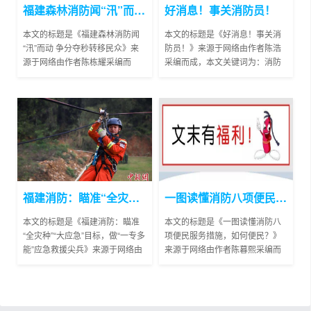
福建森林消防闻“汛”而动 争分夺秒转移民众
好消息！事关消防员！
本文的标题是《福建森林消防闻
本文的标题是《好消息！事关消
“汛”而动 争分夺秒转移民众》来
防员！》来源于网络由作者陈浩
源于网络由作者陈栋耀采编而
采编而成，本文关键词为：消防
成，本文关键词为：争分夺秒,福
员,好消息，主要讲述了继福州、
建，主要讲述了来源:中国新闻网
苏州、银川、郴州、南通……等
中新网福州8月7日电 (熊...
地之后近期江苏盐城和福...
福建消防：瞄准“全灾种”“大应急”目标，做“一专多能”应急救援尖兵
一图读懂消防八项便民服务措施，如何便民？
本文的标题是《福建消防：瞄准
本文的标题是《一图读懂消防八
“全灾种”“大应急”目标，做“一专多
项便民服务措施，如何便民？》
能”应急救援尖兵》来源于网络由
来源于网络由作者陈暮熙采编而
作者陈圣国采编而成，本文关键
成，本文关键词为：便民服务,读
词为：尖兵,福建，主要讲述了图
懂，主要讲述了福建省消防部门
为李港华在进...
深化改革便民服务八项措...