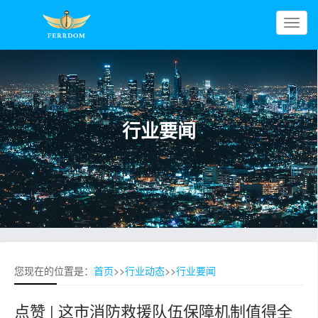
T
o
g
g
l
e
行业要闻
n
a
v
i
g
a
t
i
o
您现在的位置是：
首页
>>
行业动态
>>
行业要闻
n
点赞 | 这市消防救援队伍保障机制值得全