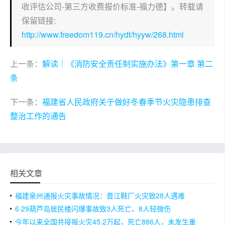
收评估公司-第三方收费报价标准-福力德】。转载请
保留链接:
http://www.freedom119.cn/hydt/hyyw/268.html
上一条：
解读｜《消防安全责任制实施办法》第一章 第二
条
下一条：
福建省人民政府关于做好冬春季节火灾隐患排查
整治工作的通告
相关文章
福建泉州通报火灾事故情况：晋江鞋厂火灾致28人遇难
6·29葫芦岛居民楼闪爆事故致3人死亡、8人轻微伤
今年以来全国共接报火灾45.2万起，死亡886人，未发生重