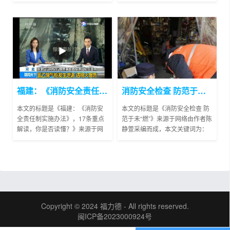
文关键词为：巨野县,核酸，主要
采编而成，本文关键词为：党史,
讲述了齐鲁晚报齐鲁壹点记者 周
福建，主要讲述了近日，福建省
千清 通讯员 王艳8月2日...
三明市消防救援支队发起...
福建：《消防安全责任制实施办法》，17条重点解读，你是否读懂？
消防安全检查 防范于未“燃”
本文的标题是《福建：《消防安
本文的标题是《消防安全检查 防
全责任制实施办法》，17条重点
范于未“燃”》来源于网络由作者陈
解读，你是否读懂？》来源于网
静萱采编而成，本文关键词为：
络由作者陈雨麟采编而成，本文
安全检查，主要讲述了除隐患 铸
关键词为：福建,你是否，主要讲
平安 【消防安全检查 防范于未
述了安全，是我们干好各...
“燃”】为进一步排...
Copyright © 2024 福力德 - All rights reserved.
闽ICP备2023000924号