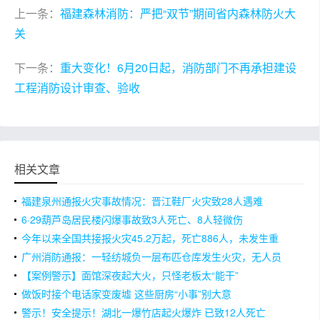
上一条：
福建森林消防：严把“双节”期间省内森林防火大
关
下一条：
重大变化！6月20日起，消防部门不再承担建设
工程消防设计审查、验收
相关文章
福建泉州通报火灾事故情况：晋江鞋厂火灾致28人遇难
6·29葫芦岛居民楼闪爆事故致3人死亡、8人轻微伤
今年以来全国共接报火灾45.2万起，死亡886人，未发生重
大及以上火灾事故
广州消防通报：一轻纺城负一层布匹仓库发生火灾，无人员
伤亡
【案例警示】面馆深夜起大火，只怪老板太“能干”
做饭时接个电话家变废墟 这些厨房“小事”别大意
警示！安全提示！湖北一爆竹店起火爆炸 已致12人死亡