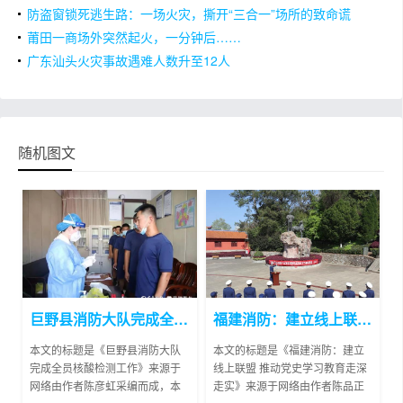
防盗窗锁死逃生路：一场火灾，撕开“三合一”场所的致命谎
言
莆田一商场外突然起火，一分钟后……
广东汕头火灾事故遇难人数升至12人
随机图文
巨野县消防大队完成全员核酸检测工作
福建消防：建立线上联盟 推动党史学习教育走深走实
本文的标题是《巨野县消防大队
本文的标题是《福建消防：建立
完成全员核酸检测工作》来源于
线上联盟 推动党史学习教育走深
网络由作者陈彦虹采编而成，本
走实》来源于网络由作者陈品正