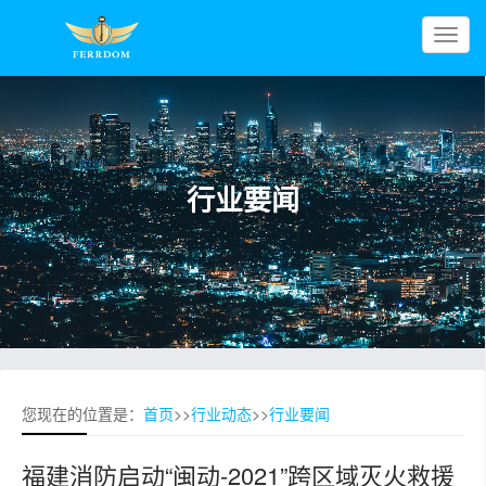
T
o
g
g
l
e
行业要闻
n
a
v
i
g
a
t
i
o
您现在的位置是：
首页
>>
行业动态
>>
行业要闻
n
福建消防启动“闽动-2021”跨区域灭火救援