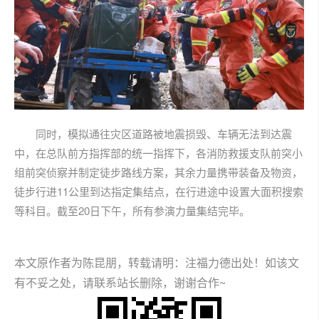
同时，模拟通往灾区道路被地震损毁、车辆无法到达震
中，在总队前方指挥部的统一指挥下，各消防救援支队前突小
组前突侦察并制定徒步路线方案，其余力量携带装备及物资，
徒步行进11公里到达指定集结点，在行进途中设置大面积搜索
等科目。截至20日下午，所有参演力量集结完毕。
本文原作者为陈昆朋，转载请明：注福力德出处！如该文
有不妥之处，请联系站长删除，谢谢合作~